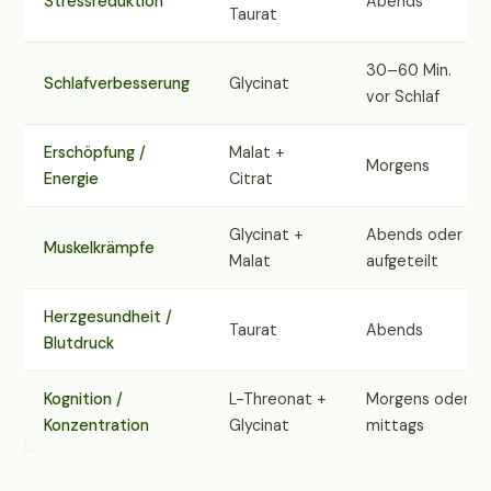
Stressreduktion
Abends
Taurat
30–60 Min.
Schlafverbesserung
Glycinat
vor Schlaf
Erschöpfung /
Malat +
Morgens
Energie
Citrat
Glycinat +
Abends oder
Muskelkrämpfe
Malat
aufgeteilt
Herzgesundheit /
Taurat
Abends
Blutdruck
Kognition /
L-Threonat +
Morgens oder
Konzentration
Glycinat
mittags