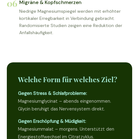
06
Migräne & Kopfschmerzen
Niedrige Magnesiumspiegel werden mit erhöhter
kortikaler Erregbarkeit in Verbindung gebracht.
Randomisierte Studien zeigen eine Reduktion der
Anfallshäufigkeit.
Welche Form für welches Ziel?
Gegen Stress & Schlafprobleme:
Magnesiumglycinat – abends eingenommen.
Glycin beruhigt das Nervensystem direkt.
Gegen Erschöpfung & Müdigkeit:
Magnesiummalat – morgens. Unterstützt den
Energiestoffwechsel im Citratzyklus.