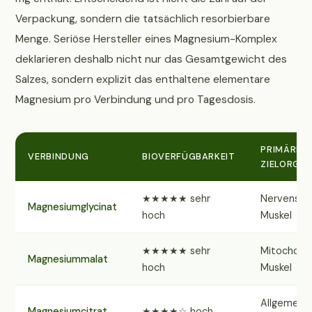
Verpackung, sondern die tatsächlich resorbierbare
Menge. Seriöse Hersteller eines Magnesium-Komplex
deklarieren deshalb nicht nur das Gesamtgewicht des
Salzes, sondern explizit das enthaltene elementare
Magnesium pro Verbindung und pro Tagesdosis.
PRIMÄRES
VERBINDUNG
BIOVERFÜGBARKEIT
ZIELORGA
★★★★★ sehr
Nervensys
Magnesiumglycinat
hoch
Muskel
★★★★★ sehr
Mitochondr
Magnesiummalat
hoch
Muskel
Allgemein,
Magnesiumcitrat
★★★★☆ hoch